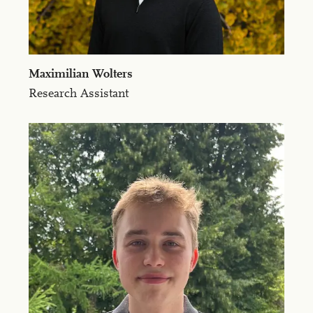
Max­i­m­il­ian Wolters
Research Assistant