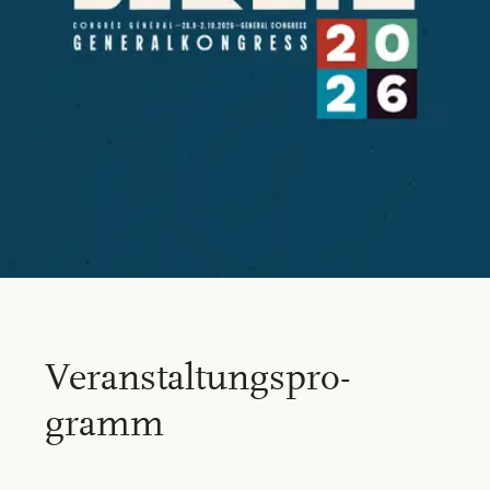
Ver­an­stal­tungs­pro­
gramm